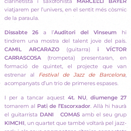
clarinetista i saxofonista
MARCEL·LÍ BAYER
viatjarem per l’univers, en el sentit més còsmic
de la paraula.
Dissabte 26
a l’
Auditori del Vinseum
hi
tindrem una mostra del talent jove del país.
CAMIL ARCARAZO
(guitarra)
i VÍCTOR
CARRASCOSA
(trompeta) presentaran, en
formació de quintet, el projecte que van
estrenar al
Festival de Jazz de Barcelona
,
acompanyats d’un trio de primeres espases.
I per a tancar aquest
4t. NU
,
diumenge 27
tornarem al
Pati de l’Escorxador
. Allà hi haurà
el guitarrista
DANI COMAS
amb el seu grup
KIMCHI
, un quartet que també voltarà pel jazz-