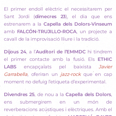
El primer endoll elèctric el necessitarem per
Sant Jordi (
dimecres 23
), el dia que ens
estrenarem a la
Capella dels Dolors-Vinseum
amb
FALCÓN-TRUJILLO-ROCA
, un projecte a
cavall de la improvisació lliure i la tradició.
Dijous 24
, a l’
Auditori de l’EMMDC
hi tindrem
el primer contacte amb la fusió. Els
ETHIC
LABS
encapçalats pel baixista
Javier
Garrabella
, oferiran un
jazz-rock
que en cap
moment no defuig l’etiqueta d’experimental.
Divendres 25
, de nou a la
Capella dels Dolors
,
ens submergirem en un món de
reverberacions acústiques i elèctriques. Amb el