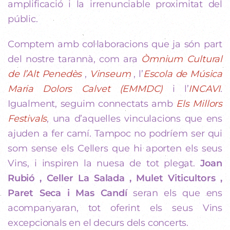
amplificació i la irrenunciable proximitat del
públic.
Comptem amb col·laboracions que ja són part
del nostre tarannà, com ara
Òmnium Cultural
de l’Alt Penedès
,
Vinseum
, l’
Escola de Música
Maria Dolors
Calvet (EMMDC)
i l’
INCAVI
.
Igualment, seguim connectats amb
Els Millors
Festivals
, una d’aquelles vinculacions que ens
ajuden a fer camí. Tampoc no podríem ser qui
som sense els Cellers que hi aporten els seus
Vins, i inspiren la nuesa de tot plegat.
Joan
Rubió , Celler La Salada , Mulet Viticultors ,
Paret Seca i Mas Candí
seran els que ens
acompanyaran, tot oferint els seus Vins
excepcionals en el decurs dels concerts.