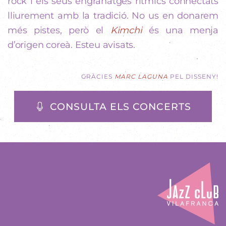
rock i els seus engranatges rítmics connectats
lliurement amb la tradició. No us en donarem
més pistes, però el
Kimchi
és una menja
d’origen coreà. Esteu avisats.
GRÀCIES
MARC LAGUNA
PEL DISSENY!
CONSULTA ELS CONCERTS