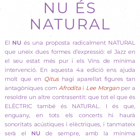
NU ÉS
NATURAL
El
NU
és una proposta radicalment NATURAL
que uneix dues formes d’expressió: el Jazz en
el seu estat més pur i els Vins de mínima
intervenció. En aquesta 4a edició ens ajuda
molt que en
Qitus
hagi aparellat figures tan
antagòniques com
Afrodita
i
Lee Morgan
per a
resoldre un altre contrasentit: que tot el que és
ELÈCTRIC també és NATURAL. I és que,
enguany, en tots els concerts hi haurà
sonoritats acústiques i elèctriques, i tanmateix
serà el
NU
de sempre, amb la mínima